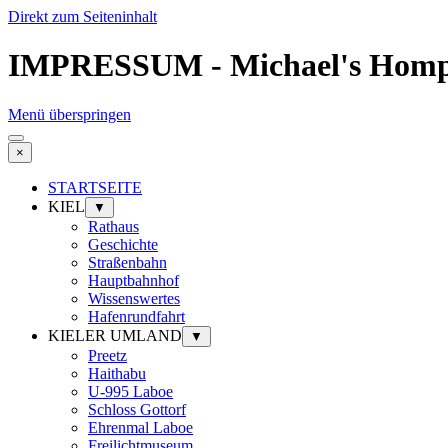
Direkt zum Seiteninhalt
IMPRESSUM - Michael's Hom
Menü überspringen
×
STARTSEITE
KIEL
▼
Rathaus
Geschichte
Straßenbahn
Hauptbahnhof
Wissenswertes
Hafenrundfahrt
KIELER UMLAND
▼
Preetz
Haithabu
U-995 Laboe
Schloss Gottorf
Ehrenmal Laboe
Freilichtmuseum